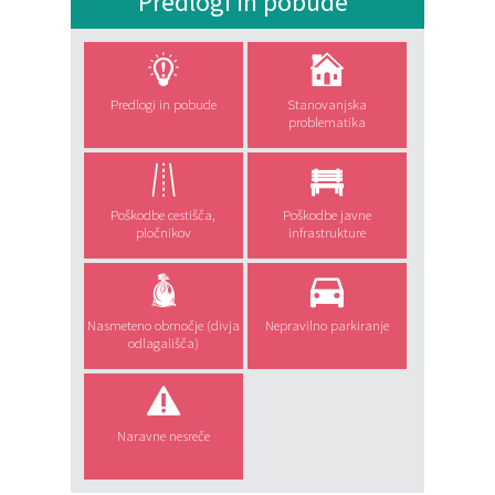
Predlogi in pobude
Predlogi in pobude
Stanovanjska
problematika
Poškodbe cestišča,
Poškodbe javne
pločnikov
infrastrukture
Nasmeteno območje (divja
Nepravilno parkiranje
odlagališča)
Naravne nesreče