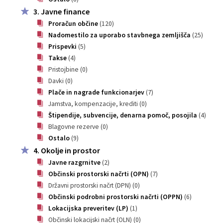
3. Javne finance
Katalog informacij javnega značaja
Lokalne volitve
Proračun občine
(120)
Nadomestilo za uporabo stavbnega zemljišča
(25)
Prispevki
(5)
Takse
(4)
Pristojbine
(0)
Davki
(0)
Plače in nagrade funkcionarjev
(7)
Jamstva, kompenzacije, krediti
(0)
Štipendije, subvencije, denarna pomoč, posojila
(4)
Blagovne rezerve
(0)
Ostalo
(9)
4. Okolje in prostor
Javne razgrnitve
(2)
Občinski prostorski načrti (OPN)
(7)
Državni prostorski načrt (DPN)
(0)
Občinski podrobni prostorski načrti (OPPN)
(6)
Lokacijska preveritev (LP)
(1)
Občinski lokacijski načrt (OLN)
(0)