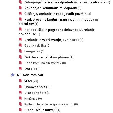
Odvajanje in čiščenje odpadnih in padavinskih voda
(6)
Ravnanje s komunalnimi odpadki
(5)
Čiščenje, urejanje in raba javnih površin
(3)
Nadzorovanje kurilnih naprav, dimnih vodov in
zračnikov
(1)
Pokopališka in pogrebna dejavnost, urejanje
pokopališč
(1)
Urejanje in vzdrževanje javnih cest
(3)
Gasilska služba
(0)
Energetika
(0)
Oskrba z zemeljskim plinom
(1)
Cene komunalnih storitev
(0)
Ostalo
(13)
6. Javni zavodi
Vrtci
(29)
Osnovne šole
(15)
Glasbene šole
(1)
Knjižnice
(0)
Kulturni, turistični in športni zavodi
(0)
Gledališča in muzeji
(4)