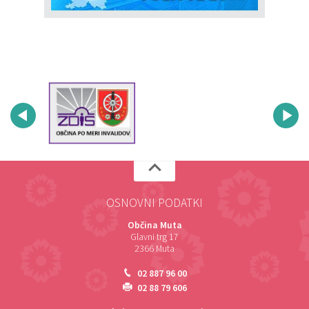
OSNOVNI PODATKI
Občina Muta
Glavni trg 17
2366 Muta
02 887 96 00
02 88 79 606