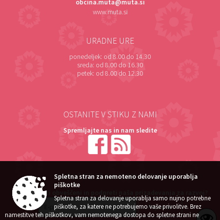
obcina.muta@muta.si
www.muta.si
URADNE URE
ponedeljek:
od 8.00 do 14.30
sreda:
od 8.00 do 16.30
petek:
od 8.00 do 12.30
OSTANITE V STIKU Z NAMI
Spremljajte nas in nam sledite
NAROČITE SE NA E-OBVESTILA
Spletna stran za nemoteno delovanje uporablja
piškotke
Želite ostati obveščeni in podpreti naša prizadevanja za razvoj?
Spletna stran za delovanje uporablja samo nujno potrebne
piškotke, za katere ne potrebujemo vaše privolitve. Brez
namestitve teh piškotkov, vam nemotenega dostopa do spletne strani ne