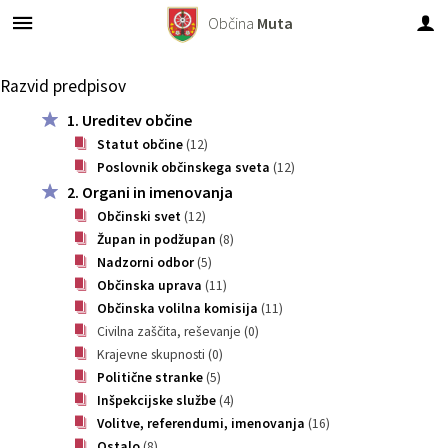
Občina
Muta
Za pričetek iskanja kliknite na puščico >
Objave in obvestila
Turistični ponudniki
OBČINSKI SVET
Organi občine
E-občina
Turizem
Lokalno
Občina
Razvid predpisov
1. Ureditev občine
Predstavitev občine
Županja
Člani občinskega sveta
Novice in obvestila
Vloge in obrazci
Virtualna panorama
Prenočišča
Pomembni kontakti
Statut občine
(12)
Poslovnik občinskega sveta
(12)
Imenik zaposlenih
Podžupan
Seje občinskega sveta
Dogodki
Predlogi in prijave
Znamenitosti
Gostinstvo in turistične kmetije
Društva
2. Organi in imenovanja
Občinski svet
(12)
Občinski simboli
OBČINSKI SVET
Zapore cest
E-rezervacije
Turistično društvo Muta
Piknik prostor
Javni zavodi
Župan in podžupan
(8)
Nadzorni odbor
(5)
Vizitka občine
Komisije in odbori
Razpisi, namere, natečaji...
Turistični ponudniki
Splavarjenje
Gospodarski subjekti
Občinska uprava
(11)
Občinska volilna komisija
(11)
Občinski predpisi
Nadzorni odbor
Občinski časopis - Mučan
Mitnica
Civilna zaščita, reševanje
(0)
Krajevne skupnosti
(0)
Predpisi v pripravi
Vaški odbori
Občinski predpisi
Muzej
Politične stranke
(5)
Inšpekcijske službe
(4)
Volitve, referendumi, imenovanja
(16)
Varstvo osebnih podatkov
VARNOSTNI SOSVET
Proračun občine
Rotunda Sv. Janeza Krstnika
Ostalo
(8)