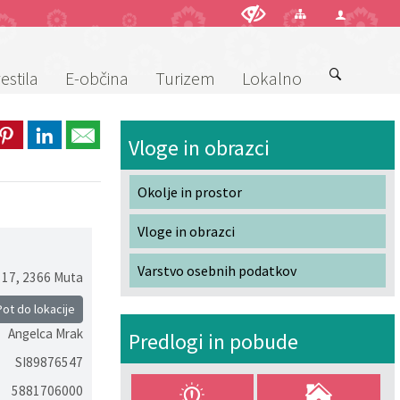
estila
E-občina
Turizem
Lokalno
Vloge in obrazci
Okolje in prostor
Vloge in obrazci
Varstvo osebnih podatkov
 17
,
2366 Muta
ot do lokacije
Angelca Mrak
Predlogi in pobude
SI89876547
5881706000