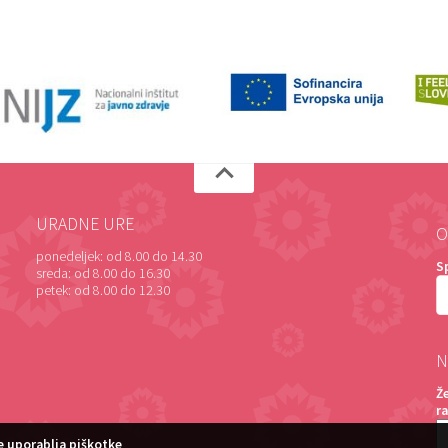
URADNE URE
O
ponedeljek:
od 8.00 do 14.30
S
sreda:
od 8.00 do 16.30
petek:
od 8.00 do 12.30
N
Ž
r
 uporablja piškotke