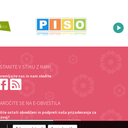
STANITE V STIKU Z NAMI
premljajte nas in nam sledite
AROČITE SE NA E-OBVESTILA
elite ostati obveščeni in podpreti naša prizadevanja za
azvoj?