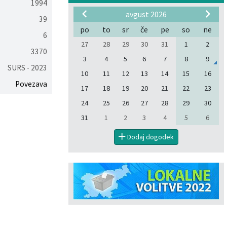
1994
avgust 2026
39
po
to
sr
če
pe
so
ne
6
27
28
29
30
31
1
2
3370
3
4
5
6
7
8
9
SURS - 2023
10
11
12
13
14
15
16
Povezava
17
18
19
20
21
22
23
24
25
26
27
28
29
30
31
1
2
3
4
5
6
Dodaj dogodek