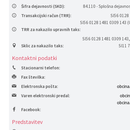
Šifra dejavnosti (SKD):
84.110 - Splošna dejavno
Transakcijski račun (TRR):
SI56 0128
SI56 0128 1481 0309 143 (
TRR za nakazilo upravnih taks:
SI56 0128 1481 0309 143,
Sklic za nakazilo taks:
SI11 
Kontaktni podatki
Stacionarni telefon:
Fax številka:
Elektronska pošta:
obcina
Varen elektronski predal:
obci
obcina
Facebook:
Predstavitev