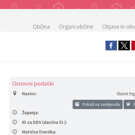
Občina
Organi občine
Objave in obv
Osnovni podatki
Naslov:
Glavni trg
Prikaži na zemljevidu
P
Županja:
ID za DDV (davčna št.):
Matična številka: