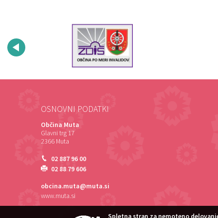
OSNOVNI PODATKI
Občina Muta
Glavni trg 17
2366 Muta
02 887 96 00
02 88 79 606
obcina.muta@muta.si
www.muta.si
Spletna stran za nemoteno delovanje