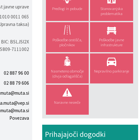
st javne uprave
Predlogi in pobude
Stanovanjska
problematika
 1010 0011 065
Upravna taksa)
Poškodbe cestišča,
Poškodbe javne
 BIC: BSLJSI2X
pločnikov
infrastrukture
75809-7111002
Nasmeteno območje
Nepravilno parkiranje
02 887 96 00
(divja odlagališča)
02 88 79 606
.muta@muta.si
Naravne nesreče
na.muta@vep.si
.muta@muta.si
Povezava
Prihajajoči dogodki