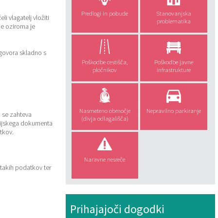
Predlogi in pobude
Stanovanjska
i vlagatelj vložiti
problematika
be oziroma je
dgovora skladno s
Poškodbe cestišča,
Poškodbe javne
pločnikov
infrastrukture
Nasmeteno območje
Nepravilno parkiranje
o se zahteva
(divja odlagališča)
acijskega dokumenta
tkov.
Naravne nesreče
takih podatkov ter
Prihajajoči dogodki