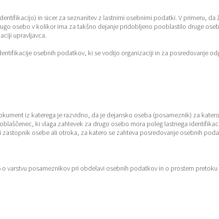
ntifikacijo) in sicer za seznanitev z lastnimi osebnimi podatki. V primeru, da žel
 drugo osebo v kolikor ima za takšno dejanje pridobljeno pooblastilo druge ose
ciji upravljavca.
dentifikacije osebnih podatkov, ki se vodijo organizaciji in za posredovanje o
ki dokument iz katerega je razvidno, da je dejansko oseba (posameznik) za kater
pooblaščenec, ki vlaga zahtevek za drugo osebo mora poleg lastnega identifik
iti zastopnik osebe ali otroka, za katero se zahteva posredovanje osebnih poda
6 o varstvu posameznikov pri obdelavi osebnih podatkov in o prostem pretoku 