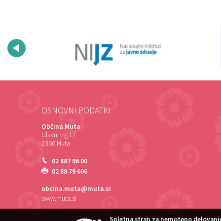
OSNOVNI PODATKI
Občina Muta
Glavni trg 17
2366 Muta
02 887 96 00
02 88 79 606
obcina.muta@muta.si
www.muta.si
Spletna stran za nemoteno delovanje