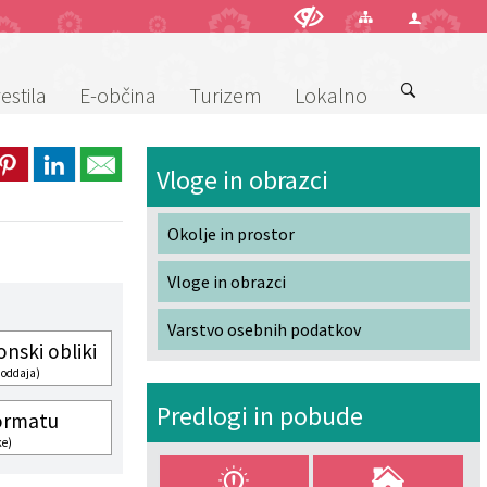
estila
E-občina
Turizem
Lokalno
Vloge in obrazci
Okolje in prostor
Vloge in obrazci
Varstvo osebnih podatkov
onski obliki
 oddaja)
Predlogi in pobude
ormatu
ke)