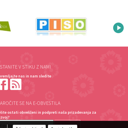
STANITE V STIKU Z NAMI
premljajte nas in nam sledite
AROČITE SE NA E-OBVESTILA
elite ostati obveščeni in podpreti naša prizadevanja za
azvoj?