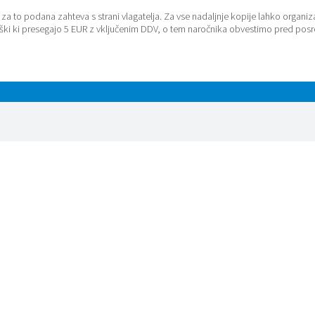
a to podana zahteva s strani vlagatelja. Za vse nadaljnje kopije lahko organiz
roški ki presegajo 5 EUR z vključenim DDV, o tem naročnika obvestimo pred po