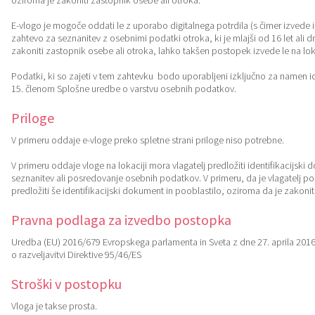
oziroma je zakoniti zastopnik osebe ali otroka.
Katalog informacij javnega značaja
Lokalne volitve
E-vlogo je mogoče oddati le z uporabo digitalnega potrdila (s čimer izvede ide
zahtevo za seznanitev z osebnimi podatki otroka, ki je mlajši od 16 let ali
zakoniti zastopnik osebe ali otroka, lahko takšen postopek izvede le na loka
Podatki, ki so zajeti v tem zahtevku bodo uporabljeni izključno za namen i
15. členom Splošne uredbe o varstvu osebnih podatkov.
Priloge
V primeru oddaje e-vloge preko spletne strani priloge niso potrebne.
V primeru oddaje vloge na lokaciji mora vlagatelj predložiti identifikacijs
seznanitev ali posredovanje osebnih podatkov. V primeru, da je vlagatelj 
predložiti še identifikacijski dokument in pooblastilo, oziroma da je zakon
Pravna podlaga za izvedbo postopka
Uredba (EU) 2016/679 Evropskega parlamenta in Sveta z dne 27. aprila 201
o razveljavitvi Direktive 95/46/ES
Stroški v postopku
Vloga je takse prosta.