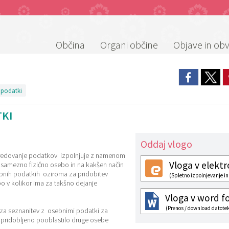
Občina
Organi občine
Objave in obv
 podatki
TKI
Oddaj vlogo
osredovanje podatkov izpolnjuje z namenom
Vloga v elektr
posamezno fizično osebo in na kakšen način
sebnih podatkih oziroma za pridobitev
(Spletno izpolnjevanje in
bo v kolikor ima za takšno dejanje
Vloga v word f
(Prenos / download datote
a za seznanitev z osebnimi podatki za
je pridobljeno pooblastilo druge osebe