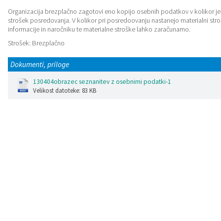
Organizacija brezplačno zagotovi eno kopijo osebnih podatkov v kolikor je z
strošek posredovanja. V kolikor pri posredoovanju nastanejo materialni st
informacije in naročniku te materialne stroške lahko zaračunamo.
Strošek:
Brezplačno
Dokumenti, priloge
130404obrazec seznanitev z osebnimi podatki-1
Velikost datoteke: 83 KB