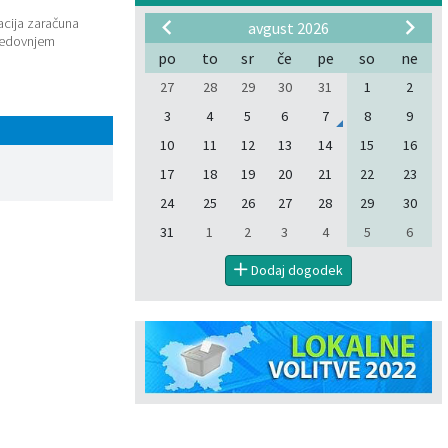
acija zaračuna
avgust 2026
sredovnjem
po
to
sr
če
pe
so
ne
27
28
29
30
31
1
2
3
4
5
6
7
8
9
10
11
12
13
14
15
16
17
18
19
20
21
22
23
24
25
26
27
28
29
30
31
1
2
3
4
5
6
Dodaj dogodek