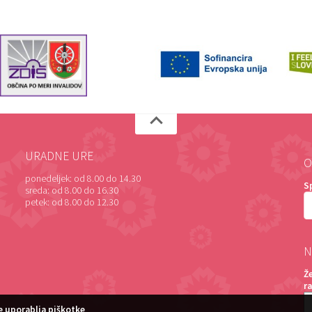
URADNE URE
O
ponedeljek:
od 8.00 do 14.30
S
sreda:
od 8.00 do 16.30
petek:
od 8.00 do 12.30
N
Ž
r
 uporablja piškotke