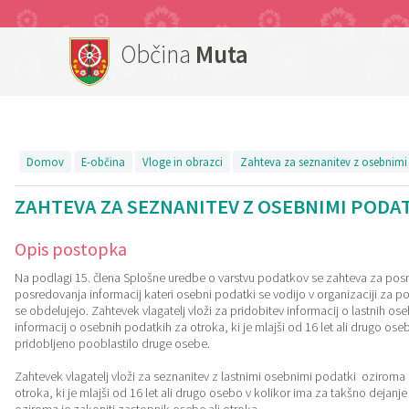
Občina
Muta
Za pričetek iskanja kliknite na puščico >
Objave in obvestila
Turistični ponudniki
OBČINSKI SVET
Organi občine
E-občina
Turizem
Lokalno
Občina
Predstavitev občine
Županja
Člani občinskega sveta
Novice in obvestila
Vloge in obrazci
Virtualna panorama
Prenočišča
Pomembni kontakti
Imenik zaposlenih
Podžupan
Seje občinskega sveta
Dogodki
Predlogi in prijave
Znamenitosti
Gostinstvo in turistične kmetije
Društva
Domov
E-občina
Vloge in obrazci
Zahteva za seznanitev z osebnimi
ZAHTEVA ZA SEZNANITEV Z OSEBNIMI PODA
Občinski simboli
OBČINSKI SVET
Zapore cest
E-rezervacije
Turistično društvo Muta
Piknik prostor
Javni zavodi
Opis postopka
Vizitka občine
Komisije in odbori
Razpisi, namere, natečaji...
Turistični ponudniki
Splavarjenje
Gospodarski subjekti
Na podlagi 15. člena Splošne uredbe o varstvu podatkov se zahteva za p
posredovanja informacij kateri osebni podatki se vodijo v organizaciji za 
Občinski predpisi
Nadzorni odbor
Občinski časopis - Mučan
Mitnica
se obdelujejo. Zahtevek vlagatelj vloži za pridobitev informacij o lastnih o
informacij o osebnih podatkih za otroka, ki je mlajši od 16 let ali drugo ose
pridobljeno pooblastilo druge osebe.
Predpisi v pripravi
Vaški odbori
Občinski predpisi
Muzej
Zahtevek vlagatelj vloži za seznanitev z lastnimi osebnimi podatki ozirom
Varstvo osebnih podatkov
VARNOSTNI SOSVET
Proračun občine
Rotunda Sv. Janeza Krstnika
otroka, ki je mlajši od 16 let ali drugo osebo v kolikor ima za takšno dejan