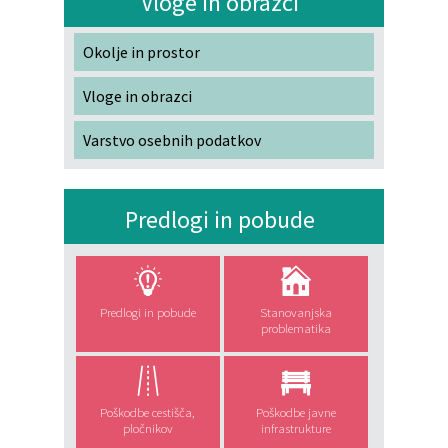
Vloge in obrazci
Katalog informacij javnega značaja
Lokalne volitve
Okolje in prostor
Vloge in obrazci
Varstvo osebnih podatkov
Predlogi in pobude
Predlogi in pobude
Stanovanjska
problematika
Poškodbe cestišča,
Poškodbe javne
pločnikov
infrastrukture