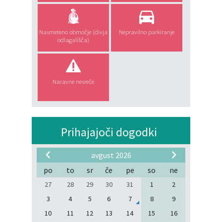
Nasmeteno območje (divja
Nepravilno parkiranje
odlagališča)
Naravne nesreče
Prihajajoči dogodki
avgust 2026
po
to
sr
če
pe
so
ne
27
28
29
30
31
1
2
3
4
5
6
7
8
9
10
11
12
13
14
15
16