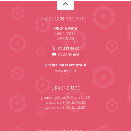
OSNOVNI PODATKI
Občina Muta
Glavni trg 17
2366 Muta
02 887 96 00
02 88 79 606
obcina.muta@muta.si
www.muta.si
URADNE URE
ponedeljek:
od 8.00 do 14.30
sreda:
od 8.00 do 16.30
petek:
od 8.00 do 12.30