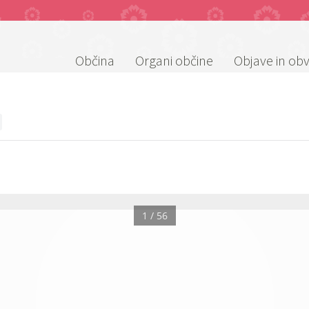
Občina
Organi občine
Objave in obv
1 / 56