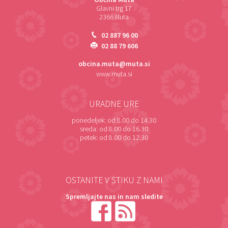
Glavni trg 17
2366 Muta
02 887 96 00
02 88 79 606
obcina.muta@muta.si
www.muta.si
URADNE URE
ponedeljek:
od 8.00 do 14.30
sreda:
od 8.00 do 16.30
petek:
od 8.00 do 12.30
OSTANITE V STIKU Z NAMI
Spremljajte nas in nam sledite