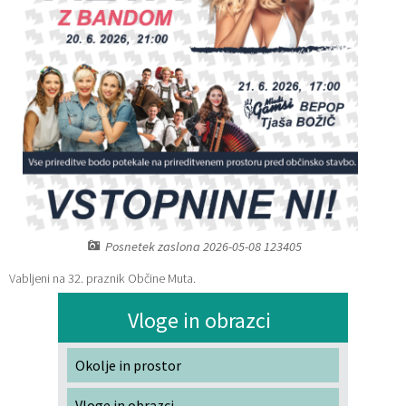
Katalog informacij javnega značaja
Lokalne volitve
Posnetek zaslona 2026-05-08 123405
Vabljeni na 32. praznik Občine Muta.
Vloge in obrazci
Okolje in prostor
Vloge in obrazci