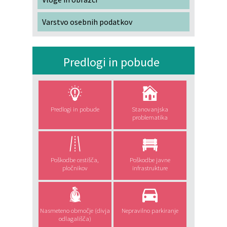
Varstvo osebnih podatkov
Predlogi in pobude
Predlogi in pobude
Stanovanjska
problematika
Poškodbe cestišča,
Poškodbe javne
pločnikov
infrastrukture
Nasmeteno območje (divja
Nepravilno parkiranje
odlagališča)